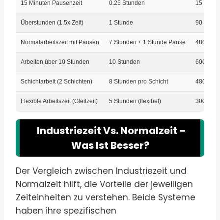
15 Minuten Pausenzeit
0.25 Stunden
15 Indus
Überstunden (1.5x Zeit)
1 Stunde
90 Indus
Normalarbeitszeit mit Pausen
7 Stunden + 1 Stunde Pause
480 Indu
Arbeiten über 10 Stunden
10 Stunden
600 Indu
Schichtarbeit (2 Schichten)
8 Stunden pro Schicht
480 Indu
Flexible Arbeitszeit (Gleitzeit)
5 Stunden (flexibel)
300 Indu
Industriezeit Vs. Normalzeit –
Was Ist Besser?
Der Vergleich zwischen Industriezeit und
Normalzeit hilft, die Vorteile der jeweiligen
Zeiteinheiten zu verstehen. Beide Systeme
haben ihre spezifischen